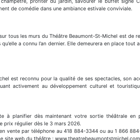
champêtre, profiter du jardin, savourer le buffet signé 
ent de comédie dans une ambiance estivale conviviale.
 sur tous les murs du Théâtre Beaumont-St-Michel est de r
qu’elle a connu l’an dernier. Elle demeurera en place tout a
el est reconnu pour la qualité de ses spectacles, son acc
uant activement au développement culturel et touristiq
 à planifier dès maintenant votre sortie théâtrale en pr
le prix régulier dès le 3 mars 2026.
nt en vente par téléphone au 418 884-3344 ou au 1 866 88
 le site web du théâtre : www.theatrebeaumontstmichel.com