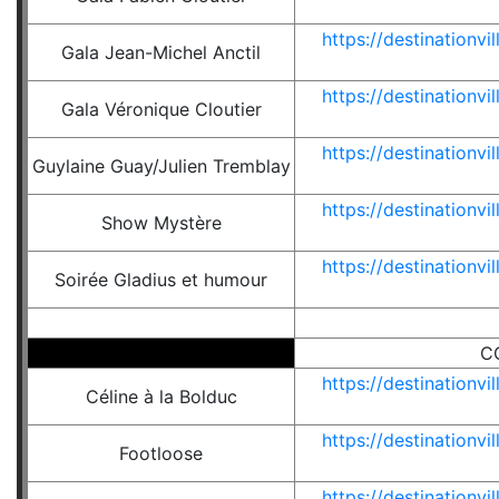
https://destinationv
Gala Jean-Michel Anctil
https://destinationv
Gala Véronique Cloutier
https://destinationv
Guylaine Guay/Julien Tremblay
https://destinationv
Show Mystère
https://destinationv
Soirée Gladius et humour
C
https://destinationv
Céline à la Bolduc
https://destinationv
Footloose
https://destinationv