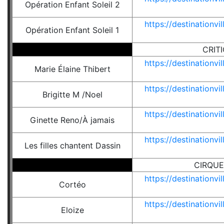
Opération Enfant Soleil 2
https://destinationv
Opération Enfant Soleil 1
CRIT
https://destinationv
Marie Élaine Thibert
https://destinationv
Brigitte M /Noel
https://destinationv
Ginette Reno/À jamais
https://destinationv
Les filles chantent Dassin
CIRQUE
https://destinationv
Cortéo
https://destinationv
Eloize