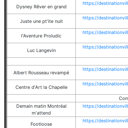
https://destinationv
Dysney Rêver en grand
https://destinationv
Juste une pt'ite nuit
https://destinationv
l'Aventure Proludic
https://destinationv
Luc Langevin
https://destinationv
Albert Rousseau revampé
https://destinationv
Centre d'Art la Chapelle
Com
Demain matin Montréal
https://destinationv
m'attend
https://destinationv
Footloose